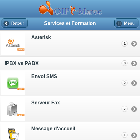
Services et Formation
Retour
Menu
Asterisk
1
IPBX vs PABX
0
Envoi SMS
2
Serveur Fax
7
Message d'accueil
1