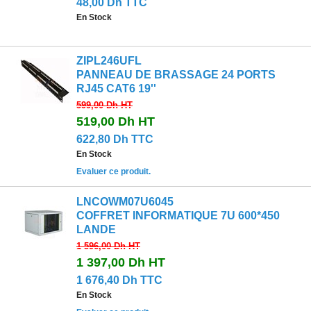
48,00 Dh TTC
En Stock
ZIPL246UFL
PANNEAU DE BRASSAGE 24 PORTS
RJ45 CAT6 19''
599,00 Dh
HT
519,00 Dh
HT
622,80 Dh TTC
En Stock
Evaluer ce produit.
LNCOWM07U6045
COFFRET INFORMATIQUE 7U 600*450
LANDE
1 596,00 Dh
HT
1 397,00 Dh
HT
1 676,40 Dh TTC
En Stock