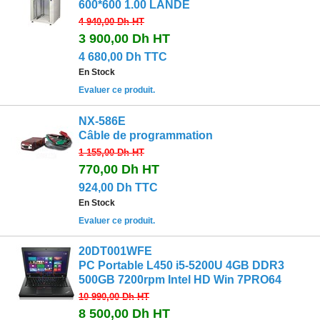
600*600 1.00 LANDE
4 940,00 Dh
HT
3 900,00 Dh
HT
4 680,00 Dh TTC
En Stock
Evaluer ce produit.
NX-586E
Câble de programmation
1 155,00 Dh
HT
770,00 Dh
HT
924,00 Dh TTC
En Stock
Evaluer ce produit.
20DT001WFE
PC Portable L450 i5-5200U 4GB DDR3
500GB 7200rpm Intel HD Win 7PRO64
10 990,00 Dh
HT
8 500,00 Dh
HT