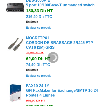
DES-1005A/E
5 port 10/100Base-T unmanged switch
180,33 Dh
HT
216,40 Dh TTC
En Stock
Evaluer ce produit.
MOCRFTP61
CORDON DE BRASSAGE 2RJ45 FTP
CAT6 (1M) GRIS
75,00 Dh
HT
62,00 Dh
HT
74,40 Dh TTC
En Stock
Evaluer ce produit.
FAX10-24-1Y
GFI FaxMaker for Exchange/SMTP 10-24
Postes 4 Lignes
939,00 Dh
HT