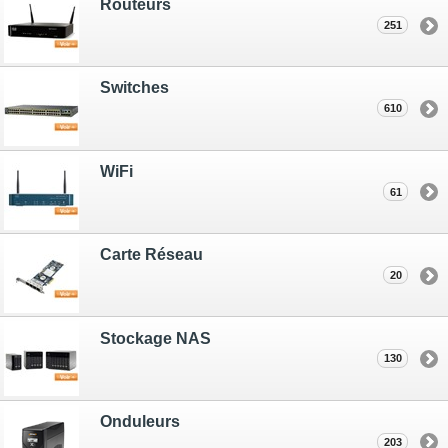
Routeurs
251
Switches
610
WiFi
61
Carte Réseau
20
Stockage NAS
130
Onduleurs
203