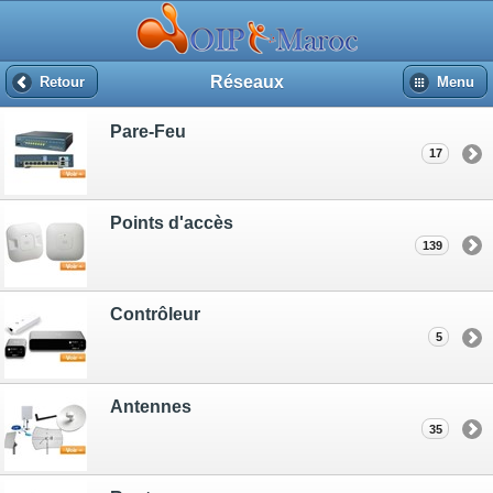
Réseaux
Retour
Menu
Pare-Feu
17
Points d'accès
139
Contrôleur
5
Antennes
35