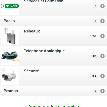
Services et Formation
7
Packs
0
Réseaux
1653
Telephone Analogique
87
Sécurité
451
Promos
0
Aucun produit disponible