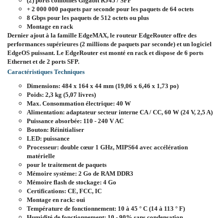
(2) ports combinés Gigabit RJ45 / SFP
+ 2 000 000 paquets par seconde pour les paquets de 64 octets
8 Gbps pour les paquets de 512 octets ou plus
Montage en rack
Dernier ajout à la famille EdgeMAX, le routeur EdgeRouter offre des
performances supérieures (2 millions de paquets par seconde) et un logiciel
EdgeOS puissant. Le EdgeRouter est monté en rack et dispose de 6 ports
Ethernet et de 2 ports SFP.
Caractéristiques Techniques
Dimensions: 484 x 164 x 44 mm (19,06 x 6,46 x 1,73 po)
Poids: 2,3 kg (5,07 livres)
Max. Consommation électrique: 40 W
Alimentation: adaptateur secteur interne CA / CC, 60 W (24 V, 2,5 A)
Puissance absorbée: 110 - 240 V AC
Bouton: Réinitialiser
LED: puissance
Processeur: double cœur 1 GHz, MIPS64 avec accélération
matérielle
pour le traitement de paquets
Mémoire système: 2 Go de RAM DDR3
Mémoire flash de stockage: 4 Go
Certifications: CE, FCC, IC
Montage en rack: oui
Température de fonctionnement: 10 à 45 ° C (14 à 113 ° F)
Humidité de fonctionnement: 10 - 90% sans condensation