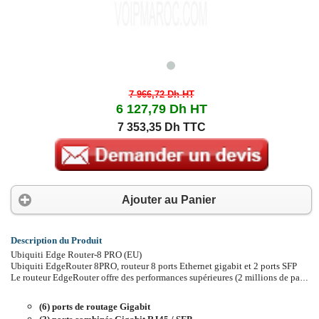
7 966,72 Dh
HT
6 127,79 Dh
HT
7 353,35 Dh TTC
Ajouter au Panier
Description du Produit
Ubiquiti Edge Router-8 PRO (EU)
Ubiquiti EdgeRouter 8PRO, routeur 8 ports Ethernet gigabit et 2 ports SFP
Le routeur EdgeRouter offre des performances supérieures (2 millions de paquets par seconde) et un logiciel EdgeOS puissant. Le EdgeRouter est monté en rack et dispose de 6 ports Ethernet et de 2 ports SFP.
(6) ports de routage Gigabit