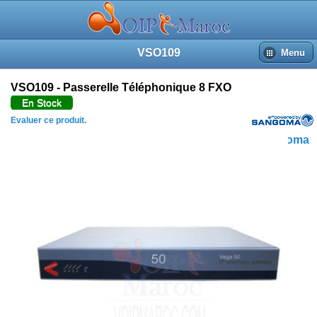
VSO109
Menu
VSO109 - Passerelle Téléphonique 8 FXO
En Stock
Evaluer ce produit.
Sangoma